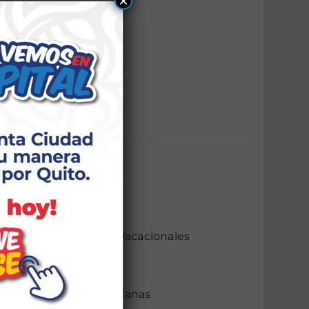
×
La Mariscal
Los Chillos
Manuela Sáenz
Quitumbe
Tumbaco
Quito Participa
Casa Somos Quito
Juventudes
Campamentos Vacacionales
Voluntariado
Asambleas Ciudadanas