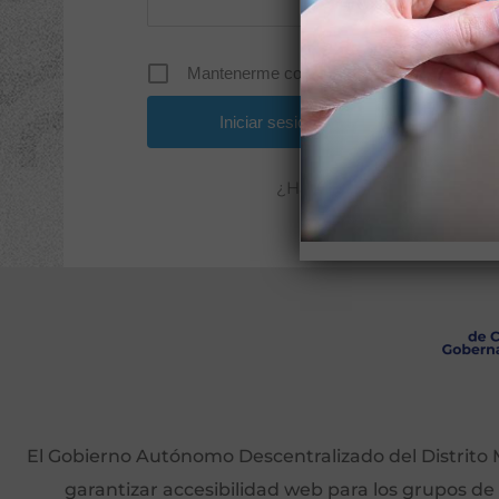
Mantenerme conectado
¿Has olvidado tu contrase
El Gobierno Autónomo Descentralizado del Distrito M
garantizar accesibilidad web para los grupos de