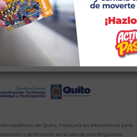
Registro
ña?
etropolitano de Quito, trabajará en alternativas para
 atención y promoción en el uso de plurilingüismo