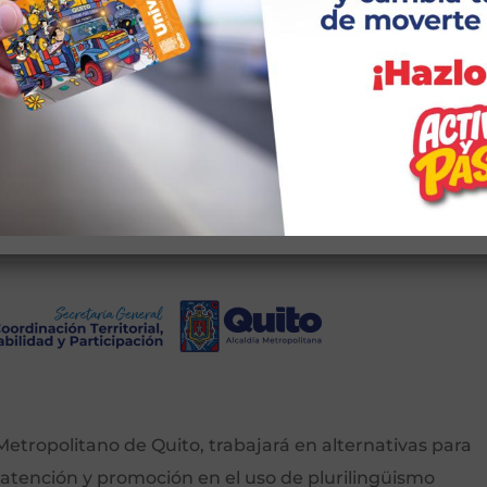
Registro
ña?
etropolitano de Quito, trabajará en alternativas para
 atención y promoción en el uso de plurilingüismo