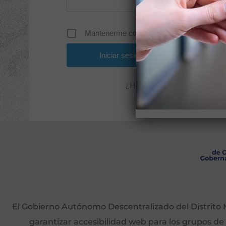
Mantenerme conectado
¿Has olvidado tu contrase
El Gobierno Autónomo Descentralizado del Distrito M
garantizar accesibilidad web para los grupos de