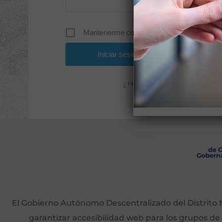
Mantenerme conectado
¿Has olvidado tu contrase
El Gobierno Autónomo Descentralizado del Distrito M
garantizar accesibilidad web para los grupos de