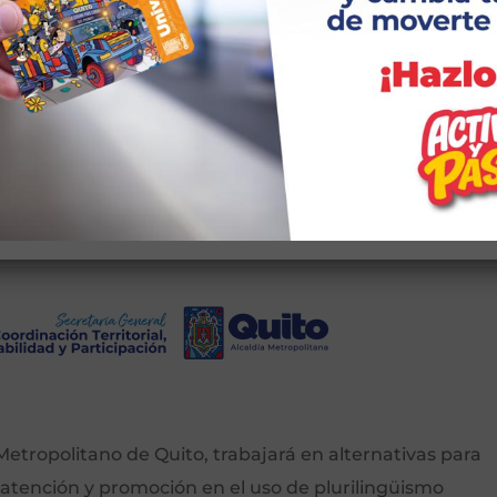
Registro
ña?
etropolitano de Quito, trabajará en alternativas para
 atención y promoción en el uso de plurilingüismo