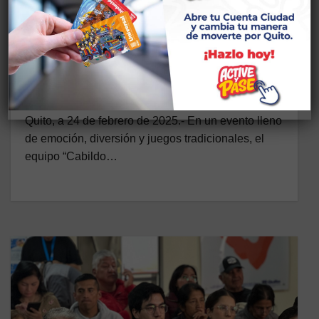
NOTICIAS
PARTICIPACIÓN CIUDADANA
Cabildo La Tola y subsectores
representó a la Zona Centro en la
gran final del Quito Match
24 DE FEBRERO DE 2025
Quito, a 24 de febrero de 2025.- En un evento lleno
de emoción, diversión y juegos tradicionales, el
equipo “Cabildo…