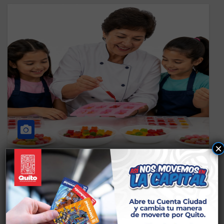
×
CS GASTRONOMÍA
TALLERES SOLANDA
GOMITAS
KIDS/GASTRONOMÍA/VACACION
AL