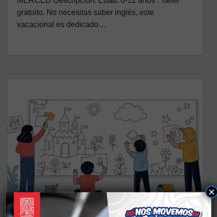
MERCED Descripción: Edad: 6-12 años . Taller
gratuito. No necesitas saber inglés, este
vacacional es dedicado…
×