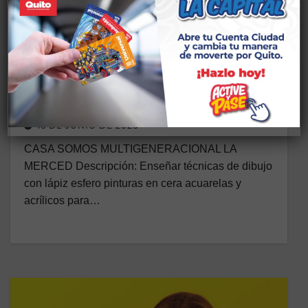
CS DESARROLLO ARTÍSTICO
TALLERES MULTIGENERACIONAL LA MERCED
VACACIONAL DIBUJO
RECREATIVO y
MURALES/DESARROLLO
ARTÍSTICO
16 DE JUNIO DE 2026
CASA SOMOS MULTIGENERACIONAL LA
MERCED Descripción: Enseñar técnicas de dibujo
con lápiz esfero pinturas en cera acuarelas y
acrílicos para…