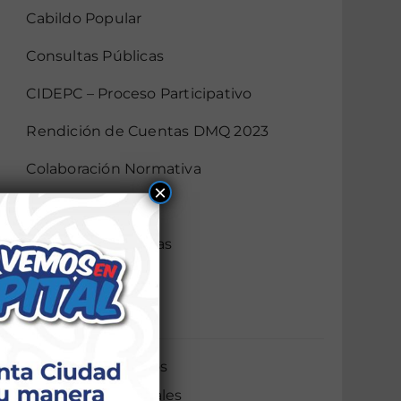
Cabildo Popular
Consultas Públicas
CIDEPC – Proceso Participativo
Rendición de Cuentas DMQ 2023
Colaboración Normativa
×
Gobierno Abierto
Audiencias Públicas
Mingas
AIER
Servicios Ciudadanos
Servicios Municipales