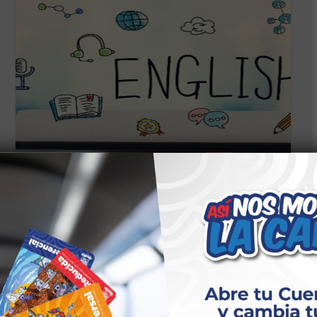
CS EDUCACIÓN
TALLERES SOLANDA
INGLÉS/EDUCACIÓN/BÁSICO
29 DE AGOSTO DE 2025
CASA SOMOS SOLANDA Descripción: En este
taller los/as participantes aprenderán un nuevo