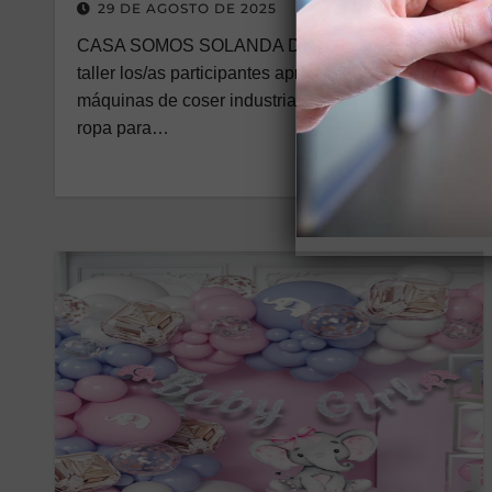
29 DE AGOSTO DE 2025
CASA SOMOS SOLANDA Descripción: En este
taller los/as participantes aprenderán a manejar
máquinas de coser industriales y confeccionar
ropa para…