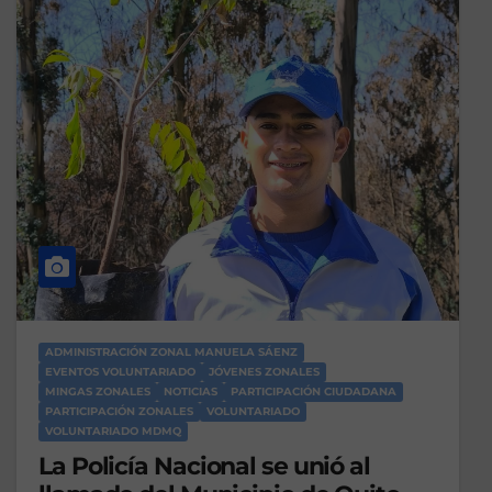
ADMINISTRACIÓN ZONAL MANUELA SÁENZ
EVENTOS VOLUNTARIADO
JÓVENES ZONALES
MINGAS ZONALES
NOTICIAS
PARTICIPACIÓN CIUDADANA
PARTICIPACIÓN ZONALES
VOLUNTARIADO
VOLUNTARIADO MDMQ
La Policía Nacional se unió al