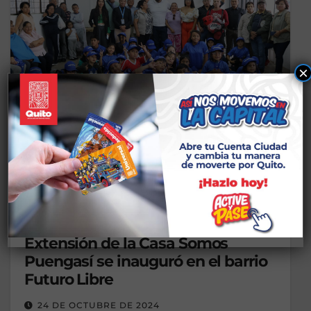
×
ADMINISTRACIÓN ZONAL MANUELA SÁENZ
CASA SOMOS QUITO
CS DEPORTES
INCLUSIÓN ZONALES
JÓVENES ZONALES
NOTICIAS
PARTICIPACIÓN CIUDADANA
PARTICIPACIÓN ZONALES
TALLERES PUENGASÍ
TERRITORIO
Extensión de la Casa Somos
Puengasí se inauguró en el barrio
Futuro Libre
24 DE OCTUBRE DE 2024