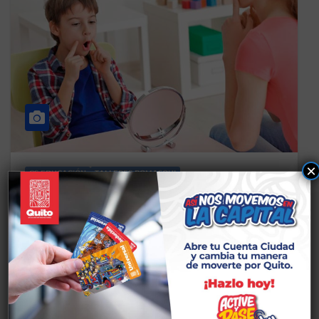
×
CS EDUCACIÓN
TALLERES POMASQUI
TERAPIA DE LENGUAJE /
EDUCACIÓN/ SÁBADOS
19 DE AGOSTO DE 2025
CASA SOMOS POMASQUI Menú Información 57
Casas Somos Quito Talleres Deja tú opinión
Calderón Chocó Andino Eugenio Espejo Eloy
Alfaro…