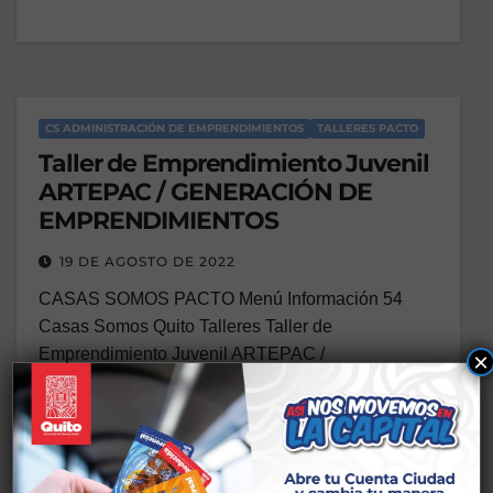
CS ADMINISTRACIÓN DE EMPRENDIMIENTOS
TALLERES PACTO
Taller de Emprendimiento Juvenil
ARTEPAC / GENERACIÓN DE
EMPRENDIMIENTOS
19 DE AGOSTO DE 2022
CASAS SOMOS PACTO Menú Información 54
Casas Somos Quito Talleres Taller de
Emprendimiento Juvenil ARTEPAC /
×
GENERACIÓN DE EMPRENDIMIENTOS
Modalidad…