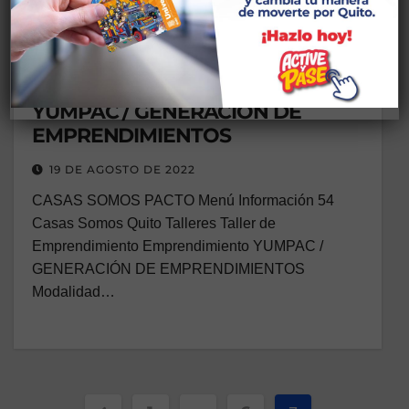
CS ADMINISTRACIÓN DE EMPRENDIMIENTOS
TALLERES PACTO
Taller de Emprendimiento Juvenil
YUMPAC / GENERACIÓN DE
EMPRENDIMIENTOS
19 DE AGOSTO DE 2022
CASAS SOMOS PACTO Menú Información 54
Casas Somos Quito Talleres Taller de
Emprendimiento Emprendimiento YUMPAC /
GENERACIÓN DE EMPRENDIMIENTOS
Modalidad…