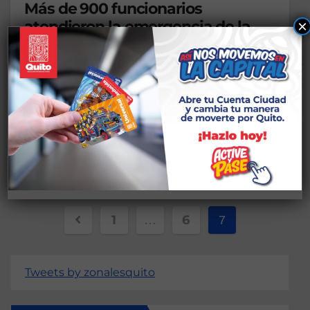
Más de 900 funcionarios
×
atendieron la emergencia de la
quebrada de Chaupi Urco
1 DE MAYO DE 2025
Con la atención oportuna e inmediata y bajo el
liderazgo del alcalde de Quito, Pabel Muñoz, 957
funcionarios municipales trabajaron…
1
6
…
7
Tweets by zonalesquito