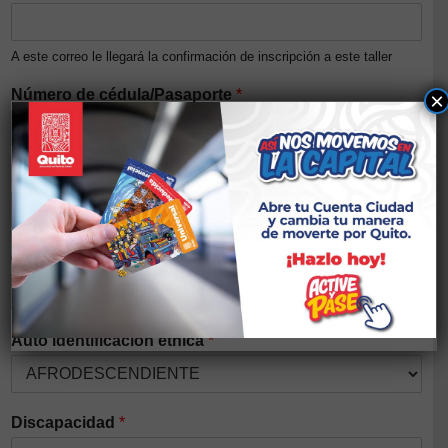
A este correo le llegará la confirmación de inscripción a este taller
Número de cédula/Pasaporte
*
×
Nivel de ingresos del núcleo familiar (Opcional)
Género
*
Auto identificación étnica
*
Discapacidad
*