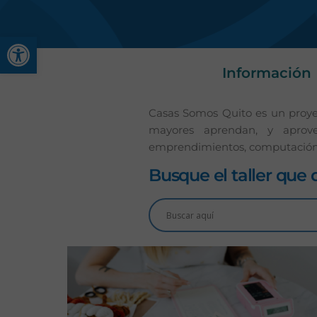
Abrir barra de herramienta
Información
Casas Somos Quito es un proyec
mayores aprendan, y aprovech
emprendimientos, computació
Busque el taller que