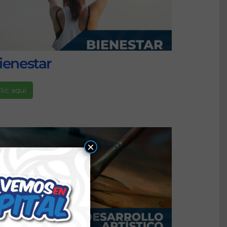
ienestar
lic aquí
×