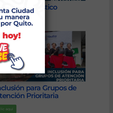
esarrollo Artístico
lic aquí
nclusión para Grupos de
tención Prioritaria
lic aquí