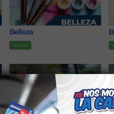
Belleza
B
Clic aquí
C