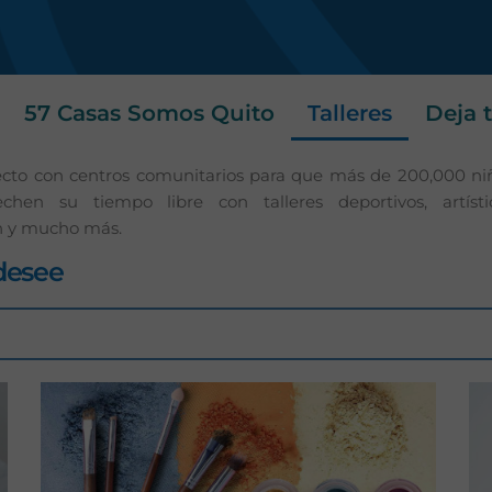
s
57 Casas Somos Quito
Talleres
Deja 
to con centros comunitarios para que más de 200,000 niño
en su tiempo libre con talleres deportivos, artístic
n y mucho más.
 desee