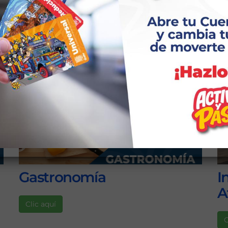
Deportes
D
Clic aquí
C
Gastronomía
I
A
Clic aquí
C