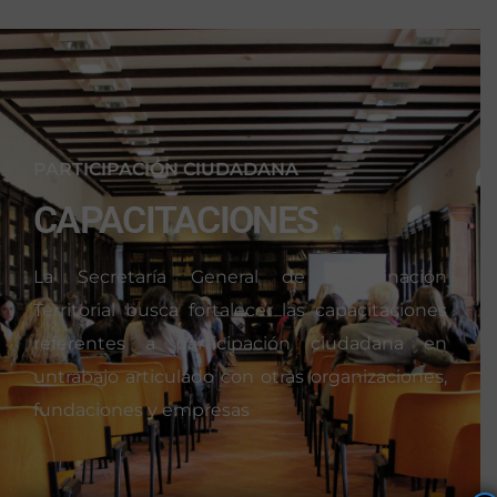
PARTICIPACIÓN CIUDADANA
CAPACITACIONES
La Secretaría General de Coordinación
Territorial busca fortalecer las capacitaciones
referentes a participación ciudadana en
untrabajo articulado con otras organizaciones,
fundaciones y empresas