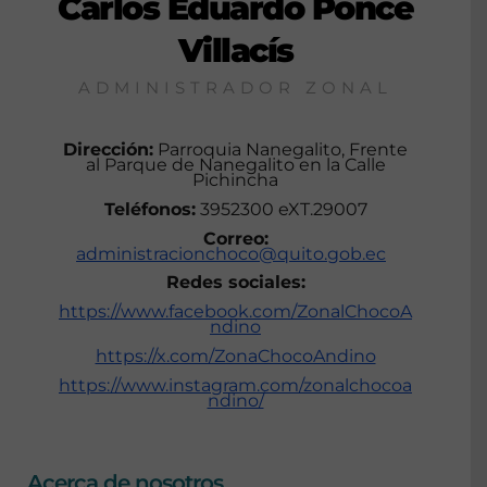
Carlos Eduardo Ponce
Villacís
ADMINISTRADOR ZONAL
Dirección:
Parroquia Nanegalito, Frente
al Parque de Nanegalito en la Calle
Pichincha
Teléfonos:
3952300 eXT.29007
Correo:
administracionchoco@quito.gob.ec
Redes sociales:
https://www.facebook.com/ZonalChocoA
ndino
https://x.com/ZonaChocoAndino
https://www.instagram.com/zonalchocoa
ndino/
Acerca de nosotros