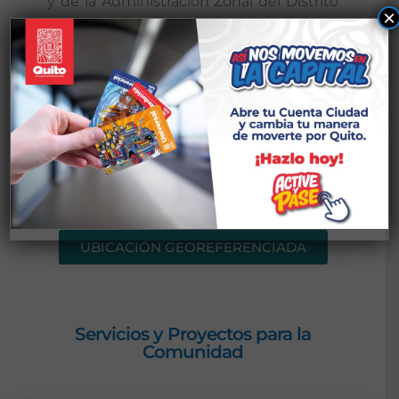
y de la Administración Zonal del Distrito
×
Metropolitano de Quito.
Nuestro Objetivo
Enfoque
UBICACIÓN GEOREFERENCIADA
Servicios y Proyectos para la
Comunidad