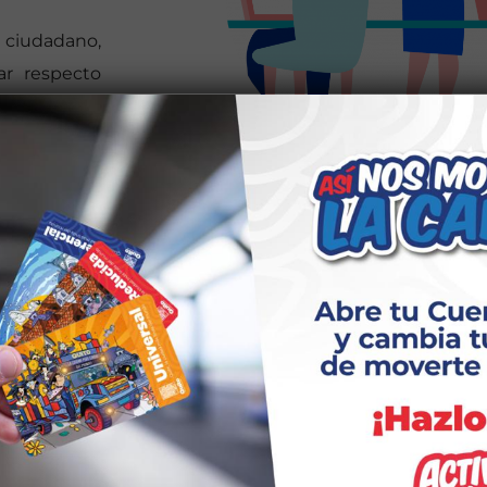
o ciudadano,
ar respecto
Este tipo de
los niveles
del Distrito