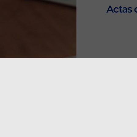
Actas 
Visualiza d