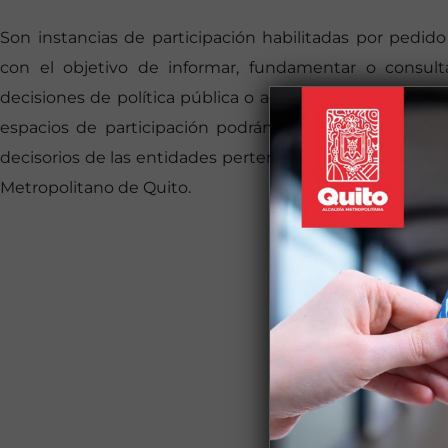
Son instancias de participación habilitadas por pedid
con el objetivo de informar, fundamentar o consult
decisiones de política pública o acciones municipales. 
espacios de participación podrán efectuarse en todos 
decisorios de las entidades pertenecientes al Municipio 
Metropolitano de Quito.