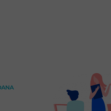
s
DANA