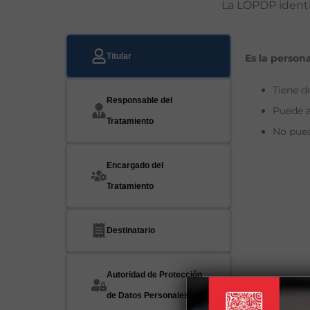
La LOPDP identi
Titular
Es la person
Tiene d
Responsable del
Puede a
Tratamiento
No pued
Encargado del
Tratamiento
Destinatario
Autoridad de Protección
de Datos Personales