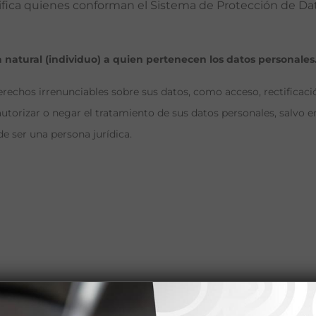
fica quienes conforman el Sistema de Protección de Da
a natural (individuo) a quien pertenecen los datos personales
erechos irrenunciables sobre sus datos, como acceso, rectificació
utorizar o negar el tratamiento de sus datos personales, salvo en
e ser una persona jurídica.