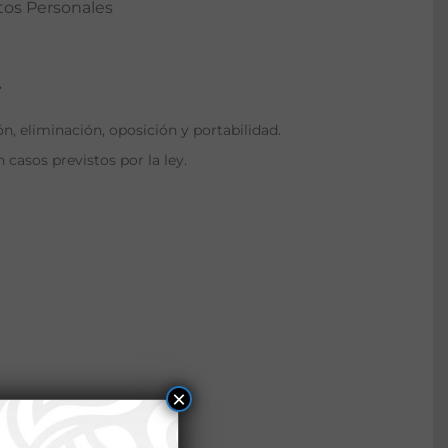
tos Personales
.
n, eliminación, oposición y portabilidad.
 casos previstos por la ley.
×