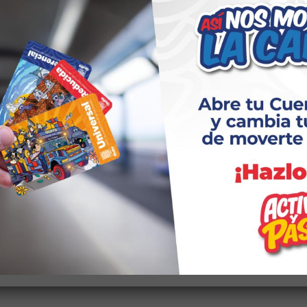
Bases de Legitimación
fica quienes conforman el Sistema de Protección de Da
ersonales:
úblicos.
 o cumplimiento de obligaciones contractuales.