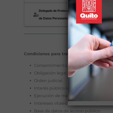
Delegado de Protección
de Datos Personales
La LOPDP identi
Condiciones para tratamiento de datos p
Consentimiento del Titular.
Obligación legal.
Orden judicial.
Interés público o ejercicio de poderes p
Ejecución de medidas precontractuales
Intereses vitales.
Base de datos de acceso público