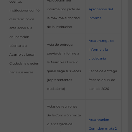
Aprobación del
cuentas
informe por parte de
Aprobación del
institucional con 10
la máxima autoridad
informe
días término de
de la institución
antelación a la
deliberación
Acta entrega de
Acta de entrega
pública a la
informe a la
previa del informe a
Asamblea Local
ciudadanía
la Asamblea Local o
Ciudadana o quien
Fecha de entrega
quien haga sus veces
haga sus veces
/recepción: 19 de
(representantes
abril de 2026
ciudadanía)
Actas de reuniones
de la Comisión mixta
Acta reunión
2 (encargada del
Comisión mixta 2