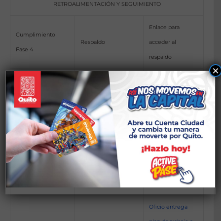
RETROALIMENTACIÓN Y SEGUIMIENTO
Enlace para
Cumplimiento
Respaldo
acceder al
Fase 4
respaldo
×
Plan de Trabajo que
Sustento de la
recoja las
elaboración del
sugerencias y
Plan de trabajo
recomendaciones de
incorporando las
Plan de trabajo
la ciudadanía para
recomendaciones
implementarlas en la
ciudadanas a su
gestión de la
gestión
institución
Oficio entrega