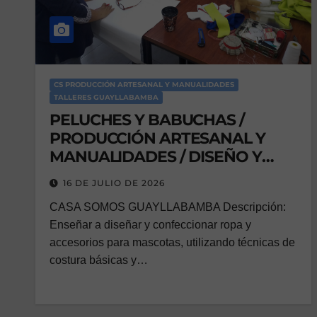
CS PRODUCCIÓN ARTESANAL Y MANUALIDADES
TALLERES GUAYLLABAMBA
PELUCHES Y BABUCHAS /
PRODUCCIÓN ARTESANAL Y
MANUALIDADES / DISEÑO Y
CONFECCIÓN DE PELUCHES Y
16 DE JULIO DE 2026
BABUCHAS
CASA SOMOS GUAYLLABAMBA Descripción:
Enseñar a diseñar y confeccionar ropa y
accesorios para mascotas, utilizando técnicas de
costura básicas y…