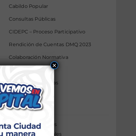
Cabildo Popular
Consultas Públicas
CIDEPC – Proceso Participativo
Rendición de Cuentas DMQ 2023
Colaboración Normativa
×
Gobierno Abierto
Audiencias Públicas
Mingas
AIER
Servicios Ciudadanos
Servicios Municipales