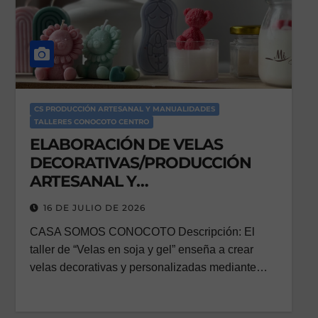
CS PRODUCCIÓN ARTESANAL Y MANUALIDADES
TALLERES CONOCOTO CENTRO
ELABORACIÓN DE VELAS
DECORATIVAS/PRODUCCIÓN
ARTESANAL Y
MANUALIDADES/VACACIONAL
16 DE JULIO DE 2026
(12 A 17 AÑOS)
CASA SOMOS CONOCOTO Descripción: El
taller de “Velas en soja y gel” enseña a crear
velas decorativas y personalizadas mediante…