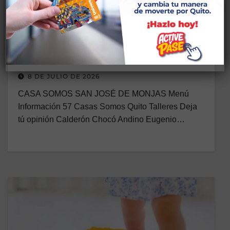
ADMINISTRACIÓN ZONAL MANUELA SÁENZ
CASA SOMOS QUITO
CS BIENESTAR
TALLERES SAN JOSE DE MONJAS
GIMNASIA ENERGÉTICA CHINA
(TAICHI-CHI KUNG)/BIENESTAR
8 DE JULIO DE 2026
CASA SOMOS SAN JOSÉ DE MONJAS Menú
Información 57 Casas Somos Quito Talleres Deja
tú opinión Calderón Chocó Andino Eugenio…