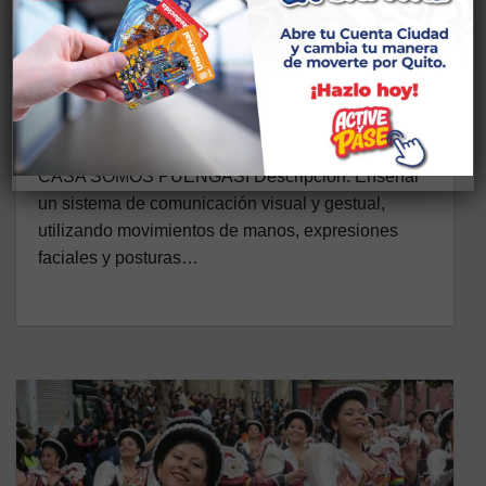
CS DESARROLLO ARTÍSTICO
TALLERES PUENGASÍ
MANITAS
CREATIVAS/DESARROLLO
ARTÍSTICO
18 DE JULIO DE 2026
CASA SOMOS PUENGASÍ Descripción: Enseñar
un sistema de comunicación visual y gestual,
utilizando movimientos de manos, expresiones
faciales y posturas…