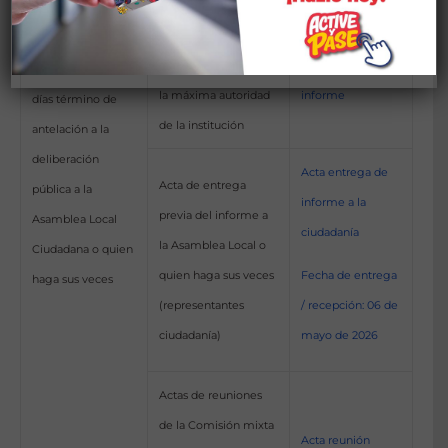
rendición de
Aprobación del
cuentas
informe por parte de
Aprobación del
institucional con 10
la máxima autoridad
informe
días término de
de la institución
antelación a la
deliberación
Acta entrega de
Acta de entrega
pública a la
informe a la
previa del informe a
Asamblea Local
ciudadanía
la Asamblea Local o
Ciudadana o quien
Fecha de entrega
quien haga sus veces
haga sus veces
/ recepción: 06 de
(representantes
mayo de 2026
ciudadanía)
Actas de reuniones
de la Comisión mixta
Acta reunión