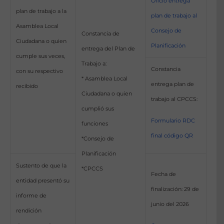
Oficio entrega
plan de trabajo a la
plan de trabajo al
Asamblea Local
Consejo de
Constancia de
Ciudadana o quien
Planificación
entrega del Plan de
cumple sus veces,
Trabajo a:
Constancia
con su respectivo
* Asamblea Local
entrega plan de
recibido
Ciudadana o quien
trabajo al CPCCS:
cumplió sus
Formulario RDC
funciones
final código QR
*Consejo de
Planificación
Sustento de que la
*CPCCS
Fecha de
entidad presentó su
finalización: 29 de
informe de
junio del 2026
rendición