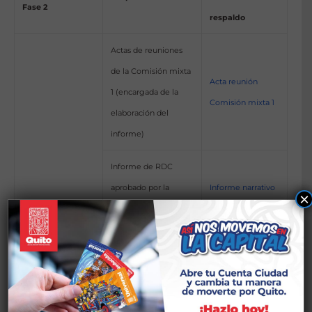
Fase 2
respaldo
Actas de reuniones
de la Comisión mixta
Acta reunión
1 (encargada de la
Comisión mixta 1
elaboración del
informe)
Informe de RDC
aprobado por la
Informe narrativo
×
máxima autoridad de
RDC
Sustento de la
la entidad.
entrega del
informe
Formulario RDC
Formulario RDC
preliminar y
preliminar (Excel con
preliminar
formulario de
vínculos habilitados)