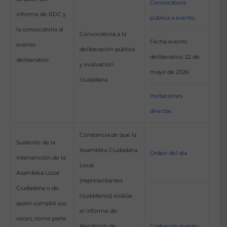
Convocatoria
informe de RDC y
pública a evento
la convocatoria al
Convocatoria a la
Fecha evento
evento
deliberación pública
deliberativo: 22 de
deliberativo
y evaluación
mayo de 2026
ciudadana
Invitaciones
directas
Constancia de que la
Sustento de la
Asamblea Ciudadana
Orden del día
intervención de la
Local
Asamblea Local
(representantes
Ciudadana o de
ciudadanos) evalúa
quien cumplió sus
el informe de
veces, como parte
Rendición de
Grabación evento