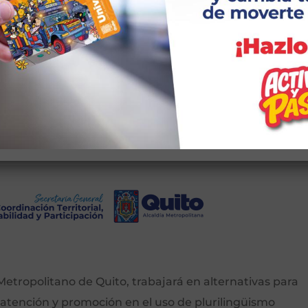
Registro
ña?
etropolitano de Quito, trabajará en alternativas para
 atención y promoción en el uso de plurilingüismo