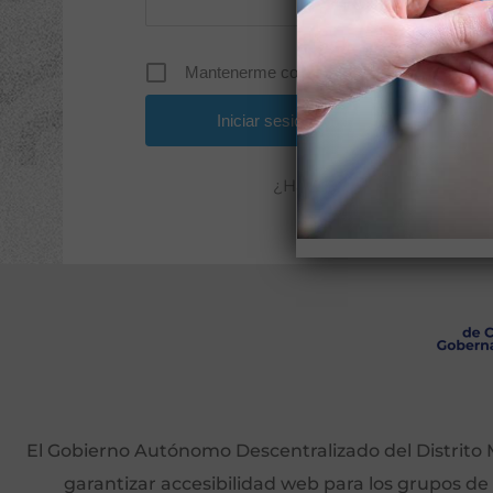
Mantenerme conectado
¿Has olvidado tu contrase
El Gobierno Autónomo Descentralizado del Distrito M
garantizar accesibilidad web para los grupos de