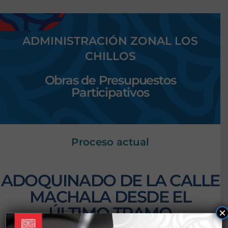
ADMINISTRACIÓN ZONAL LOS
CHILLOS
Obras de Presupuestos
Participativos
Proceso actual
ADOQUINADO DE LA CALLE
MACHALA DESDE EL
ÚLTIMO TRAMO
×