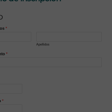
D
dos
*
Apellidos
nto
*
o
*