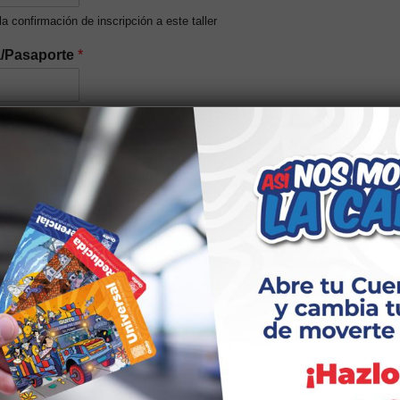
 la confirmación de inscripción a este taller
a/Pasaporte
*
del núcleo familiar (Opcional)
n étnica
*