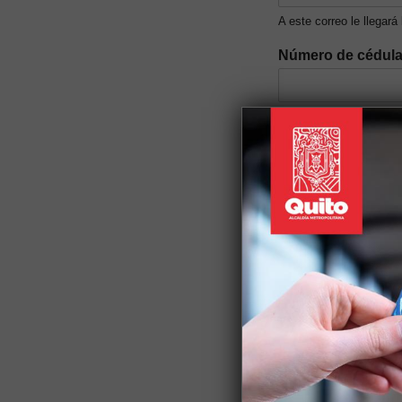
A este correo le llegará
Número de cédul
Nivel de ingresos 
Género
*
Auto identificació
Discapacidad
*