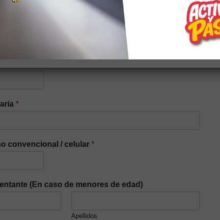
idad elegir el tipo
iaria
*
o convencional / celular
*
entante (En caso de menores de edad)
Apellidos