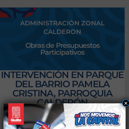
ADMINISTRACIÓN ZONAL
CALDERON
Obras de Presupuestos
Participativos
INTERVENCIÓN EN PARQUE
DEL BARRIO PAMELA
CRISTINA, PARROQUIA
CALDERÓN
×