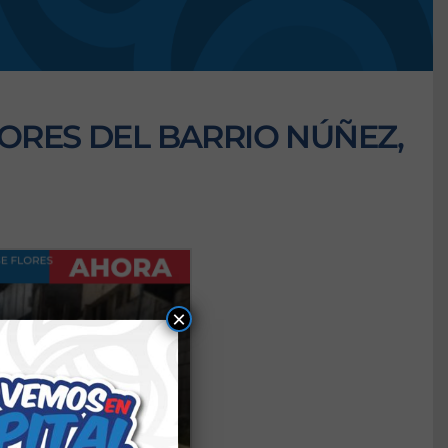
ORES DEL BARRIO NÚÑEZ,
×