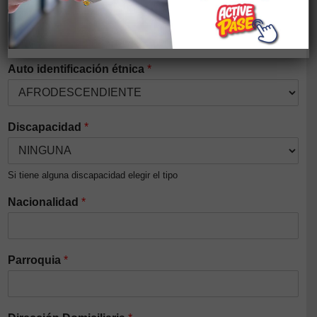
Género
*
Auto identificación étnica
*
Discapacidad
*
Si tiene alguna discapacidad elegir el tipo
Nacionalidad
*
Parroquia
*