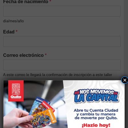
Fecha de nacimiento
*
día/mes/año
Edad
*
Correo electrónico
*
A este correo le llegará la confirmación de inscripción a este taller
×
Número de cédula/Pasaporte
*
Nivel de ingresos del núcleo familiar (Opcional)