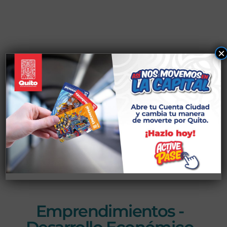
×
DearFlip: Loading PDF
Worker ...
Emprendimientos -