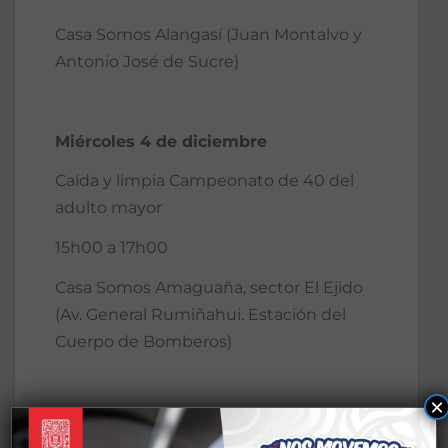
Casa Somos Alangasí (Juan Montalvo y
Antonio José de Sucre)
Miércoles 4 de diciembre
Caída y limpia Campeonato de 40 del
adulto mayor
15h00 a 17h00
Casa Somos Amaguaña, sector El Ejido
(Av. General Rumiñahui. Estación del
Cuerpo de Bomberos)
×
Jueves 5 de diciembre