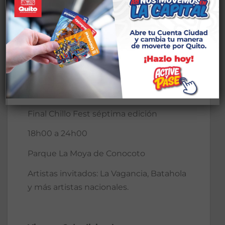
Caída y limpia Campeonato de 40 del
adulto mayor
09h30 a 11h30
Casa Somos Conocoto (Simón Bolívar y
Sucre)
Final Chillo Fest séptima edición
18h00 a 24h00
Parque La Moya de Conocoto
Artistas invitados: La Vagancia, Batahola
y más artistas nacionales.