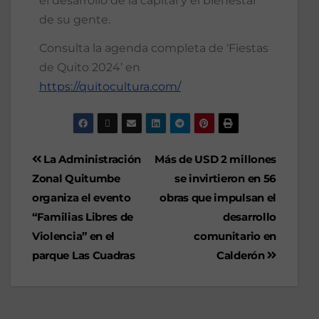
el desarrollo de la capital y el bienestar
de su gente.
Consulta la agenda completa de ‘Fiestas
de Quito 2024’ en
https://quitocultura.com/
La Administración
Más de USD 2 millones
Zonal Quitumbe
se invirtieron en 56
organiza el evento
obras que impulsan el
“Familias Libres de
desarrollo
Violencia” en el
comunitario en
parque Las Cuadras
Calderón