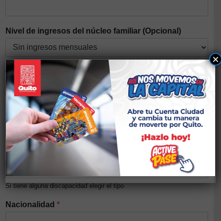
Nivel de ingresos del núcleo familiar (Opcional)
×
Género
*
Auto identificación étnica
*
Discapacidad
*
Si tiene alguna discapacidad elegir el tipo
Nacionalidad
*