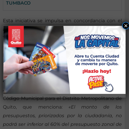
TUMBACO
Esta iniciativa se impulsa en concordancia con el
×
artículo 303 del Código Orgánico de Organización
Territorial, Autonomía y Descentralización
(COOTAD), en el cual se establece que el derecho a
la participación ciudadana se ejercerá en todos los
niveles de los Gobiernos Autónomos
Descentralizados, a través de los mecanismos de
democracia representativa, directa y comunitaria.
Así como también, al artículo 418, literal b) del
Código Municipal para el Distrito Metropolitano de
Quito, que menciona:
«El monto de los
presupuestos, priorizados por la ciudadanía, no
podrá ser inferior al 60% del presupuesto zonal de