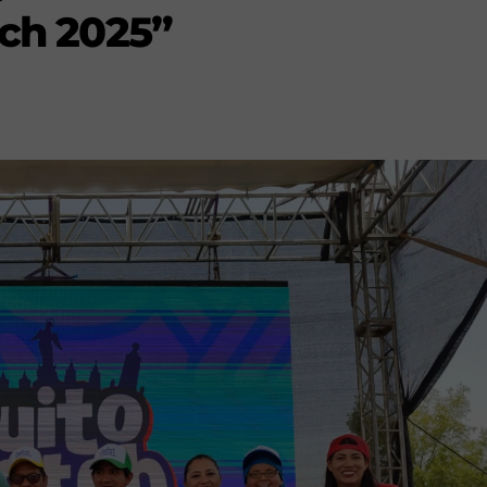
tch 2025”
s