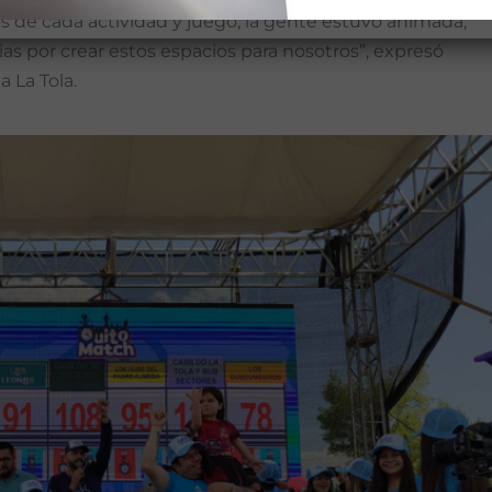
 de cada actividad y juego; la gente estuvo animada,
 por crear estos espacios para nosotros”, expresó
 La Tola.