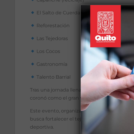
El Salto de Cuerda
Reforestación
Las Tejedoras
Los Cocos
Gastronomía
Talento Barrial
Tras una jornada llena de energía y sana co
coronó como el gran vencedor y representará 
Este evento, organizado por la Dirección de
busca fortalecer el tejido social a través de l
deportiva.