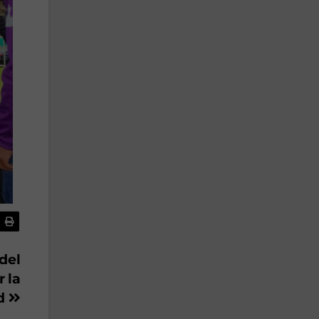
 del
r la
d