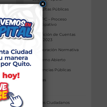
×
Consultas Públicas
CIDEPC – Proceso
Participativo
Rendición de Cuentas
DMQ 2023
Colaboración Normativa
Gobierno Abierto
Audiencias Públicas
Mingas
AIER
ica
Servicios Ciudadanos