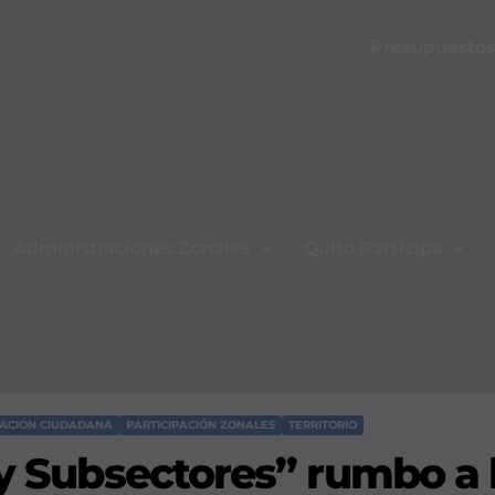
Presupuestos 
Administraciones Zonales
Quito Participa
PACIÓN CIUDADANA
PARTICIPACIÓN ZONALES
TERRITORIO
 y Subsectores” rumbo a 