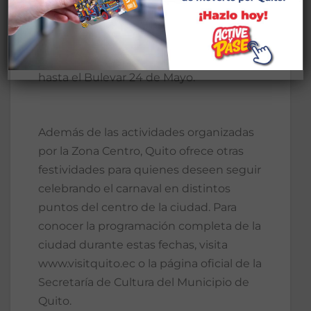
Actividades: un desfile con presentación
artística que partirá del Parque Benito
Juárez (Río de Janeiro y Venezuela)
hasta el Bulevar 24 de Mayo.
Además de las actividades organizadas
por la Zona Centro, Quito ofrece otras
festividades para quienes deseen seguir
celebrando el carnaval en distintos
puntos del centro de la ciudad. Para
conocer la programación completa de la
ciudad durante estas fechas, visita
www.visitquito.ec o la página oficial de la
Secretaría de Cultura del Municipio de
Quito.