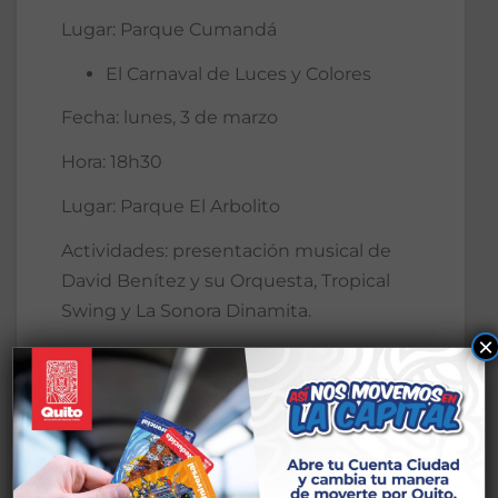
Lugar: Parque Cumandá
El Carnaval de Luces y Colores
Fecha: lunes, 3 de marzo
Hora: 18h30
Lugar: Parque El Arbolito
Actividades: presentación musical de
David Benítez y su Orquesta, Tropical
Swing y La Sonora Dinamita.
×
Corso de Carnaval Quiteño 2025
Fecha: lunes, 3 de marzo
Hora: 09h30 – 18h00
Lugar: Bulevar 24 de Mayo