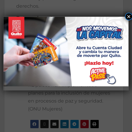
derechos.
×
Datos relevantes
Solo el 32% de las mujeres accede a
empleo adecuado, frente al 68% de
los hombres. (INEC)
736 millones de mujeres han
sufrido violencia física o sexual al
menos una vez en su vida. (ONU
Mujeres)
112 países han implementado
planes para la inclusión de mujeres
en procesos de paz y seguridad.
(ONU Mujeres)