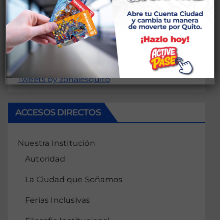
conectado
Lo siento, debes estar
para publicar
un comentario.
Tweets by zonalesquito
ACCESOS DIRECTOS
Nuestra Institución
Autoridad
La Ciudad que Soñamos
Ferias Inclusivas