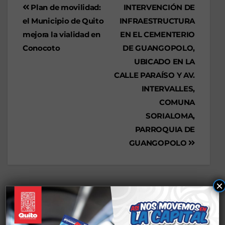
Plan de movilidad:
INTERVENCIÓN DE
el Municipio de Quito
INFRAESTRUCTURA
mejora la vialidad en
EN EL CEMENTERIO
Conocoto
DE GUANGOPOLO,
UBICADO EN LA
CALLE PARAÍSO Y AV.
INTERVALLES,
COMUNA
SORIALOMA,
PARROQUIA DE
GUANGOPOLO
×
Deja una respuesta