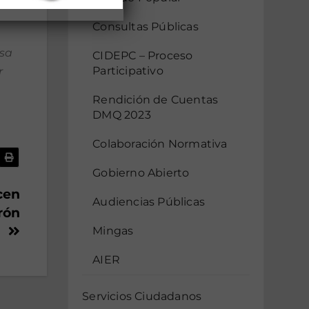
Consultas Públicas
osa
CIDEPC – Proceso
Participativo
r
Rendición de Cuentas
DMQ 2023
Colaboración Normativa
Gobierno Abierto
cen
Audiencias Públicas
rón
Mingas
AIER
Servicios Ciudadanos