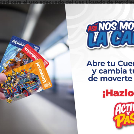
idad para el uso adecuado del Gas Licuado de Petróle
mésticas
 personas que participan en la capacitación sobre el uso
 recibido la capacitación y los kits en los sectores de
a Pulida, Ómnibus y Jipijapa.
riesgos en los hogares y fortalecer la cultura de prevenci