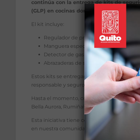
continúa con la entrega de kits de segur
(GLP) en cocinas domésticas.
El kit incluye:
Regulador de presión para cocinas do
Manguera específica para gas
Detector de gas
Abrazaderas de seguridad
Estos kits se entregan exclusivamente a las
responsable y seguro del GLP.
Hasta el momento, cerca de 400 personas han
Bella Aurora, Rumiñahui Baja, San Lorenzo, L
Esta iniciativa tiene como objetivo reducir 
en nuestra comunidad.