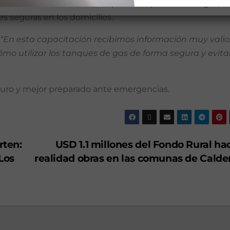
ue brindan conocimientos prácticos para evitar fugas,
es seguras en los domicilios.
“En esta capacitación recibimos información muy vali
mo utilizar los tanques de gas de forma segura y evita
uro y mejor preparado ante emergencias.
rten:
USD 1.1 millones del Fondo Rural ha
Los
realidad obras en las comunas de Calde