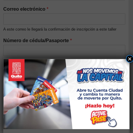
Correo electrónico
*
A este correo le llegará la confirmación de inscripción a este taller
Número de cédula/Pasaporte
*
×
Nivel de ingresos del núcleo familiar (Opcional)
Género
*
Auto identificación étnica
*