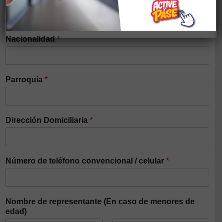
Si tiene alguna discapacidad elegir el tipo
Nacionalidad
*
Parroquia
*
Dirección Domiciliaria
*
Número de teléfono convencional / celular
*
Nombre de representante (En caso de menores de
edad)