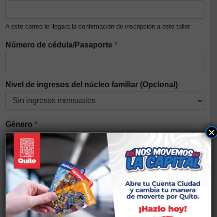
A este correo le llegará la confirmación de inscripción a este taller
Número de cédula/Pasaporte
*
Nivel de ingresos del núcleo familiar (Opcional)
Género
*
×
Auto identificación étnica
*
Discapacidad
*