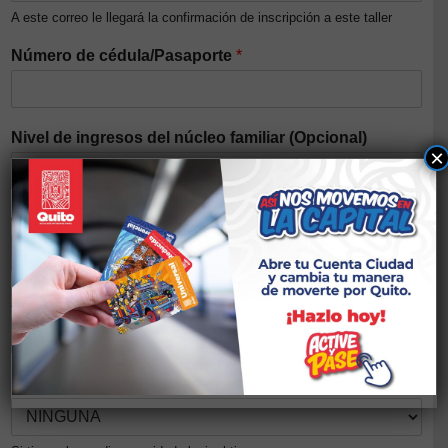
A este correo le llegará la confirmación de inscripción a este taller
Número de cédula/Pasaporte
*
Nivel de ingresos del núcleo familiar (Opcional)
×
Género
*
Auto identificación étnica
*
Discapacidad
*