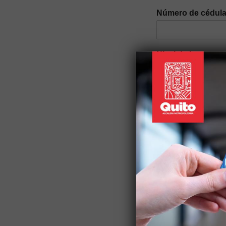
Número de cédul
Nivel de ingresos 
Género
*
Auto identificació
Discapacidad
Si tiene alguna discapac