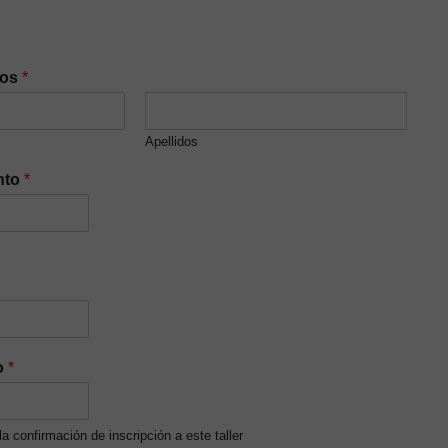
dos
*
Apellidos
nto
*
o
*
 la confirmación de inscripción a este taller