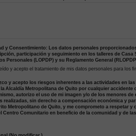
ad y Consentimiento: Los datos personales proporcionados
ipción, participación y seguimiento en los talleres de Cas
tos Personales (LOPDP) y su Reglamento General (RLOPDP
eído y acepto el tratamiento de mis datos personales para los 
o y acepto los riesgos inherentes a las actividades en las
la Alcaldía Metropolitana de Quito por cualquier accidente 
imismo, autorizo el uso de mi imagen y/o de los menores de
s realizadas, sin derecho a compensación económica y para 
trito Metropolitano de Quito, y me comprometo a respetar y
el Centro Comunitario en beneficio de la comunidad y de la
nal (No modificar )