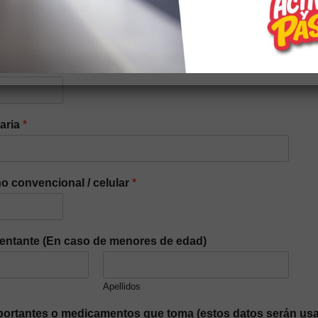
iaria
*
o convencional / celular
*
entante (En caso de menores de edad)
Apellidos
ortantes o medicamentos que toma (estos datos serán usa