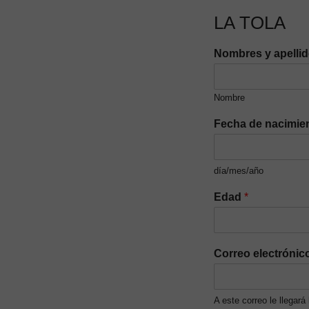
LA TOLA
Nombres y apelli
Nombre
Fecha de nacimie
día/mes/año
Edad
*
Correo electrónic
A este correo le llegará