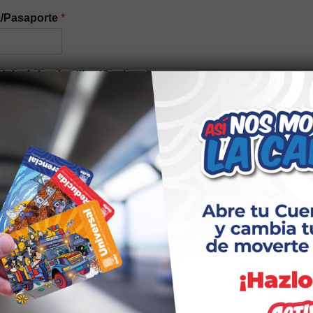
a/Pasaporte
*
del núcleo familiar (Opcional)
n étnica
*
idad elegir el tipo