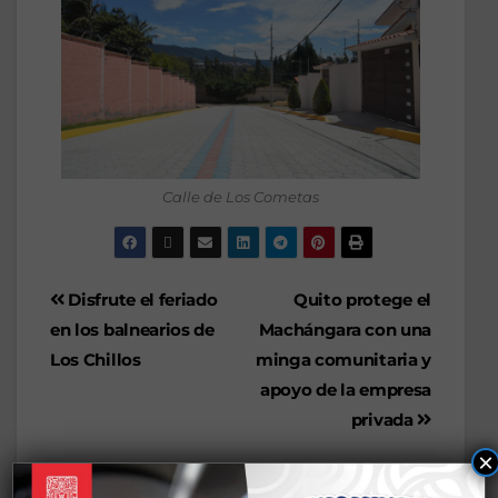
Calle de Los Cometas
Disfrute el feriado
Quito protege el
en los balnearios de
Machángara con una
Los Chillos
minga comunitaria y
apoyo de la empresa
privada
×