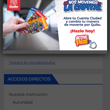
Deja una respuesta
conectado
Lo siento, debes estar
para publicar
un comentario.
Tweets by zonalesquito
ACCESOS DIRECTOS
Nuestra Institución
Autoridad