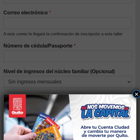
Correo electrónico
*
A este correo le llegará la confirmación de inscripción a este taller
Número de cédula/Pasaporte
*
Nivel de ingresos del núcleo familiar (Opcional)
×
Género
*
Auto identificación étnica
*