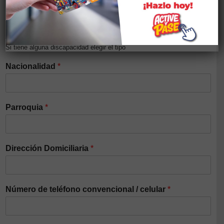
Discapacidad
*
Si tiene alguna discapacidad elegir el tipo
Nacionalidad
*
Parroquia
*
Dirección Domiciliaria
*
Número de teléfono convencional / celular
*