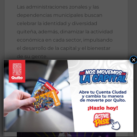
Las administraciones zonales y las
dependencias municipales buscan
celebrar la identidad y diversidad
quiteña, además, dinamizar la actividad
económica en cada sector, impulsando
el desarrollo de la capital y el bienestar
de su gente.
×
Consulta la agenda completa de ‘Fiestas
de Quito 2025’ en
https://cultura.quito.gob.ec/wp-
content/uploads/2025/11/AGENDA_FQ20
25_agenda-1.pdf