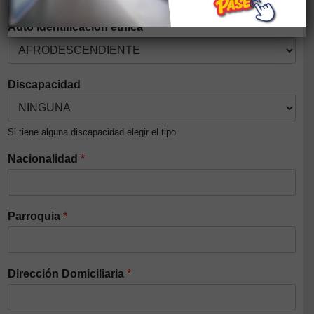
Auto identificación étnica
*
Discapacidad
Si tiene alguna discapacidad elegir el tipo
Nacionalidad
*
Parroquia
*
Dirección Domiciliaria
*