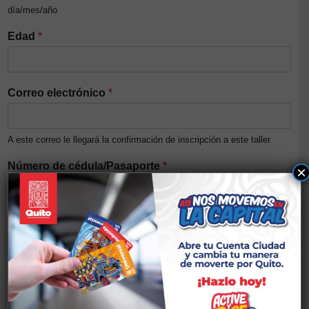
día/mes/año
Edad
*
Correo electrónico
*
A este correo le llegará la confirmación de inscripción a este taller
Número de cédula/Pasaporte
*
×
Nivel de ingresos del núcleo familiar (Opcional)
Género
*