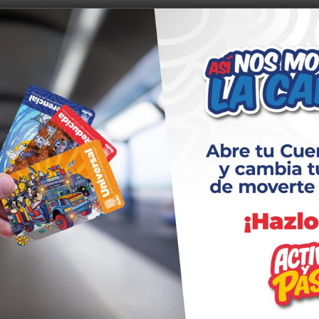
o barrios tradicionales, conjuntos habitacionales y espacios
freciendo una ruta accesible, continua y protegida.
idad socioespacial, la perspectiva de género, la sostenibilidad
ioridad al transporte público, todo bajo un enfoque integral de
de la estrategia impulsada por el alcalde Pabel Muñoz, que busc
cipativa, donde el espacio público recupere su valor comunitario
 de los vecinos.
desde la calle Cristo Rey hasta Medardo Silva y Aurora Estrada,
cidad vehicular, promoviendo una mayor conciencia entre los
. De esta manera, se fortalece la seguridad vial y se garantiz
 especial para niñas, niños y jóvenes.