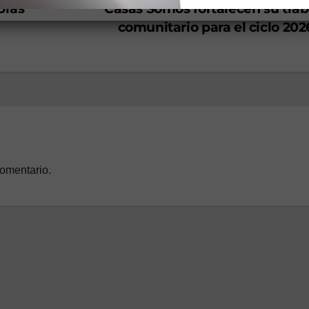
bras
Casas Somos fortalecen su trab
comunitario para el ciclo 20
comentario.