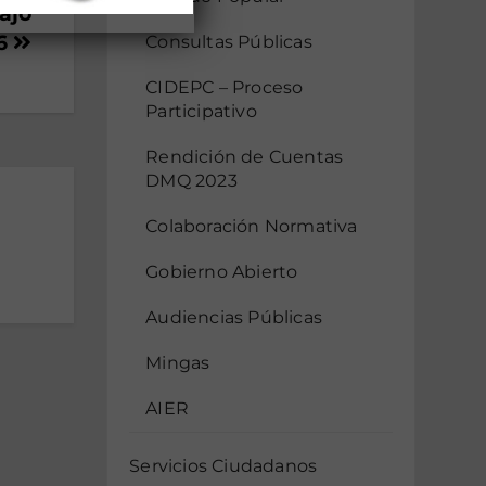
ajo
26
Consultas Públicas
CIDEPC – Proceso
Participativo
Rendición de Cuentas
DMQ 2023
Colaboración Normativa
Gobierno Abierto
Audiencias Públicas
Mingas
AIER
Servicios Ciudadanos