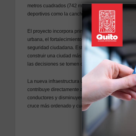
metros cuadrados (742 metros lineales), conectand
deportivos como la cancha del estadio San Juan, o
El proyecto incorpora principios clave como la equ
urbana, el fortalecimiento del capital social y la pr
seguridad ciudadana. Esta iniciativa forma parte 
construir una ciudad más inclusiva, segura y parti
las decisiones se tomen con la participación activa
La nueva infraestructura urbana, que se extiende 
contribuye directamente a la reducción de la velo
conductores y disminuyendo el riesgo de accidentes
cruce más ordenado y cuidadoso para peatones, en