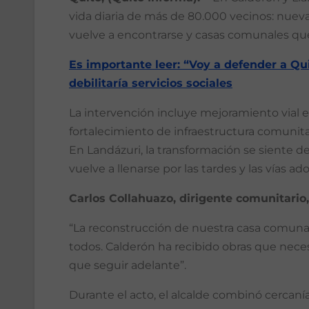
vida diaria de más de 80.000 vecinos: nuevas
vuelve a encontrarse y casas comunales que
Es importante leer: “Voy a defender a Qu
debilitaría servicios sociales
La intervención incluye mejoramiento vial e
fortalecimiento de infraestructura comunit
En Landázuri, la transformación se siente de
vuelve a llenarse por las tardes y las vías a
Carlos Collahuazo, dirigente comunitario,
“La reconstrucción de nuestra casa comunal
todos. Calderón ha recibido obras que nece
que seguir adelante”.
Durante el acto, el alcalde combinó cercanía