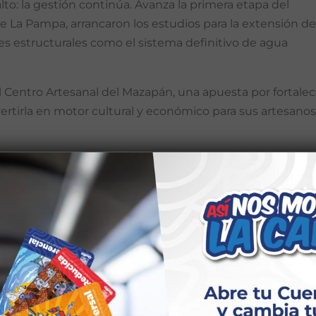
lto: la gestión continúa. Avanza la primera etapa del
 La Pampa, arrancaron los estudios para la extensión de
es estructurales como el sistema definitivo de agua
Centro Artesanal del Mazapán, una apuesta por fortalec
vertirla en motor cultural y económico para sus artesanos
Inversión
ERDE DEL BARRIO REINA DEL
41190.65
QUIA CALDERÓN
IÓN DE ÁREA VERDE, BARRIO
58966.89
A DE CALDERÓN
 DE CONTENCIÓN E