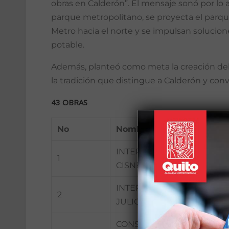
obras en Calderón”. El mensaje sonó por lo a
parque metropolitano, se proyecta el parque
Metro hacia el norte y se impulsan solucion
potable.
Además, planteó como meta la creación del 
la tradición que distingue a Calderón y con
43 OBRAS
No
Nombre de la obra
INTERVENCIÓN EN ÁREA V
1
CISNE DE ZABALA, PARRO
INTERVENCIÓN Y ADECUAC
2
JULIO ZABALA, PARROQUI
CONSTRUCCIÓN DEL MURO