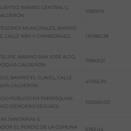
EYTIO, BARRIO CENTRAL C,
10839,16
 CALDERÓN
FESORES MUNICIPALES, BARRIO
, CALLE N5H Y CHIMBORAZO,
130980,38
ELIPE, BARRIO SAN JOSÉ ALTO,
79843.21
ARROQUIA CALDERÓN
ÚS, BARRIO EL CLAVEL, CALLE
40555,39
QUIA CALDERÓN.
ACIO PÚBLICO EN PARROQUIAS
150000.00
HICO (SENDERO SEGURO)
AS SANITARIAS E
ADOR EL PERDIZ DE LA COMUNA
5782,04