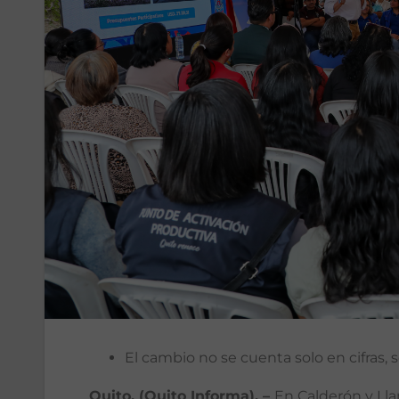
El cambio no se cuenta solo en cifras, s
Quito, (Quito Informa). –
En Calderón y Lla