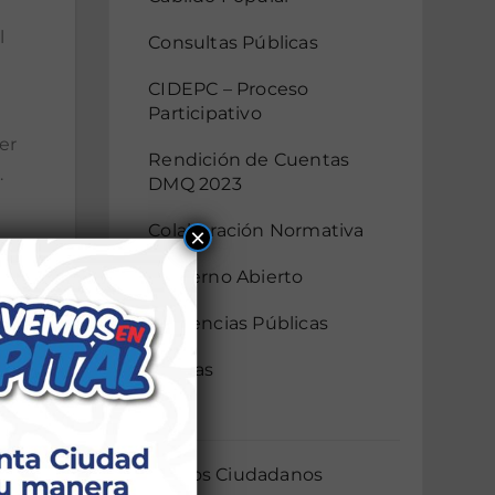
l
Consultas Públicas
CIDEPC – Proceso
Participativo
er
Rendición de Cuentas
.
DMQ 2023
Colaboración Normativa
×
Gobierno Abierto
Audiencias Públicas
Mingas
AIER
Servicios Ciudadanos