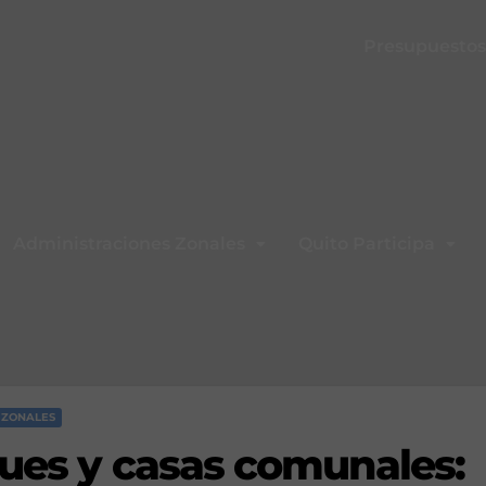
Presupuestos 
Administraciones Zonales
Quito Participa
 ZONALES
ques y casas comunales: