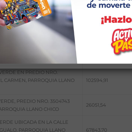
ERDE DEL PREDIO NRO. 3513226
95890,18
TA URRUTIA, PARROQUIA LLANO
VERDE EN EL BARRIO LA
NO CHICO.
52737,57
VERDE EN PREDIO NRO.
EL CARMEN, PARROQUIA LLANO
102594,91
ERDE, PREDIO NRO. 3504743
26051,54
PARROQUIA LLANO CHICO
ERDE UBICADA EN LA CALLE
 GUALO, PARROQUIA LLANO
67843,70