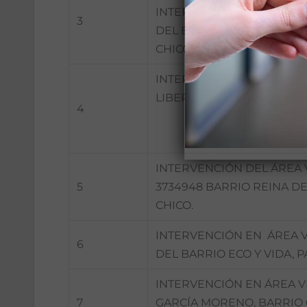
INTERVENCIÓN EN ÁREA V
3
DEL BARRIO MARÍA AUGUS
CHICO.
INTERVENCIÓN DEL ÁREA 
LIBERTAD, PARROQUIA LLA
4
INTERVENCIÓN DEL ÁREA 
5
3734948 BARRIO REINA D
CHICO.
INTERVENCIÓN EN ÁREA V
6
DEL BARRIO ECO Y VIDA, 
INTERVENCIÓN EN ÁREA V
7
GARCÍA MORENO, BARRIO