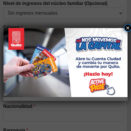
Nivel de ingresos del núcleo familiar (Opcional)
×
Género
*
Auto identificación étnica
*
Discapacidad
*
Si tiene alguna discapacidad elegir el tipo
Nacionalidad
*
Parroquia
*